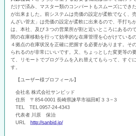
だけで済み、マスター類のコンバートもスムーズにでき
が出来ました。前システムは売価の設定が柔軟でなく、
んざい管太」は売価の設定が柔軟に出来るので、手打ち
は、本社、及び３つの営業所が割と近いところにあるの
間の在庫移動を行って効率的な在庫管理を心がけている
４拠点の在庫状況を正確に把握する必要があります。そ
られるのが非常にいいです。又、ちょっとした変更等の
て、リモートでプログラムを入れ替えてもらって、すぐ
す。
【ユーザー様プロフィール】
会社名 株式会社サンビッド
住所 〒854-0001 長崎県諫早市福田町３３−３
TEL TEL 0957-24-4343
代表者 川原 保治
URL
http://sanbid.jp/